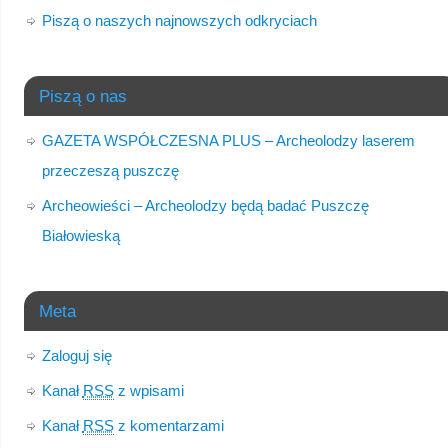
Piszą o naszych najnowszych odkryciach
Piszą o nas
GAZETA WSPÓŁCZESNA PLUS – Archeolodzy laserem
przeczeszą puszczę
Archeowieści – Archeolodzy będą badać Puszczę
Białowieską
Meta
Zaloguj się
Kanał
RSS
z wpisami
Kanał
RSS
z komentarzami