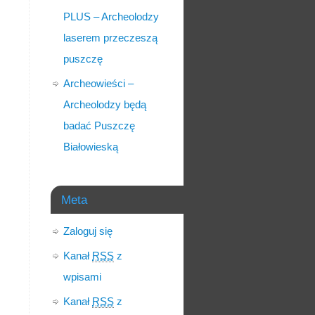
PLUS – Archeolodzy
laserem przeczeszą
puszczę
Archeowieści –
Archeolodzy będą
badać Puszczę
Białowieską
Meta
Zaloguj się
Kanał
RSS
z
wpisami
Kanał
RSS
z