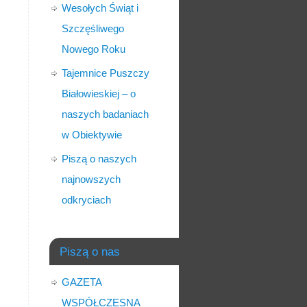
Wesołych Świąt i
Szczęśliwego
Nowego Roku
Tajemnice Puszczy
Białowieskiej – o
naszych badaniach
w Obiektywie
Piszą o naszych
najnowszych
odkryciach
Piszą o nas
GAZETA
WSPÓŁCZESNA